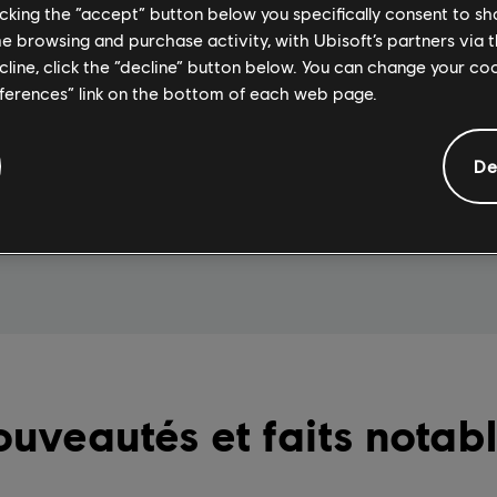
licking the “accept” button below you specifically consent to s
me browsing and purchase activity, with Ubisoft’s partners via t
Packs cosmé
ecline, click the “decline” button below. You can change your c
eferences” link on the bottom of each web page.
lle de nouveaux contenus.
Harmonisez votre empire et 
thèmes contenus dans les 
De
EN SAVOIR PLUS
uveautés et faits notab