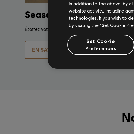
In addition to the above, by c
website activity, including ga
Season Pass et DLC
technologies. If you wish to d
by visiting the “Set Cookie Pr
Étoffez votre expérience Anno 1800 avec une kyrie
Set Cookie
Preferences
EN SAVOIR PLUS
No