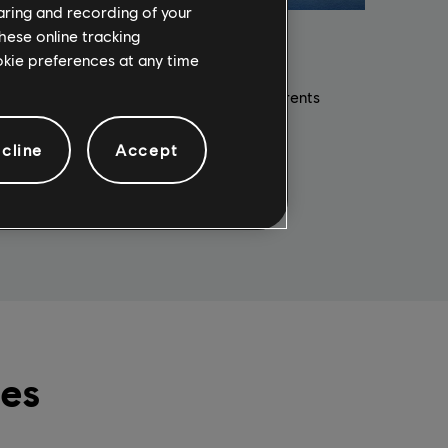
haring and recording of your
hese online tracking
tiques
ookie preferences at any time
exprimez votre créativité avec les différents
packs cosmétiques d'Anno 1800.
cline
Accept
les