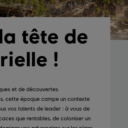
a tête de
ielle !
iques et de découvertes.
les, cette époque campe un contexte
us vos talents de leader : à vous de
icaces que rentables, de coloniser un
dominer vos adversaires sur les plans