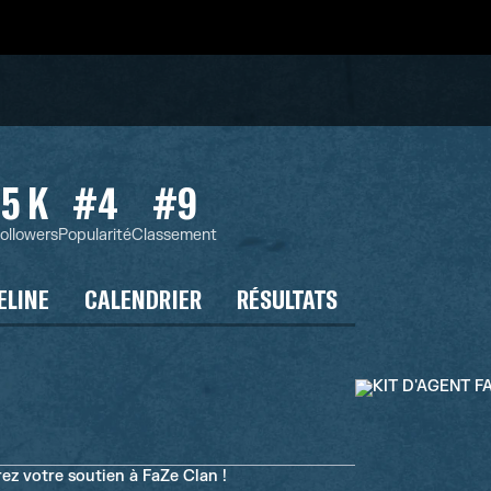
5 K
#4
#9
ollowers
Popularité
Classement
ELINE
CALENDRIER
RÉSULTATS
ez votre soutien à FaZe Clan !