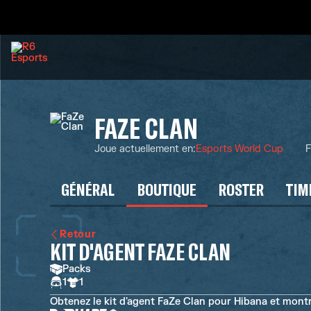
FAZE CLAN
Joue actuellement en
:
Esports World Cup
F
GÉNÉRAL
BOUTIQUE
ROSTER
TIM
Retour
KIT D'AGENT FAZE CLAN
Packs
1
1
Obtenez le kit d'agent FaZe Clan pour Hibana et montr