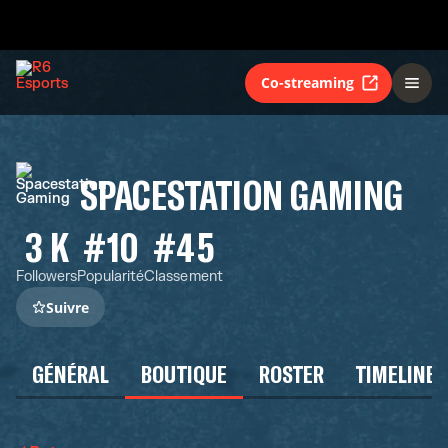
Co-streaming
SPACESTATION GAMING
3 K
#10
#45
Followers
Popularité
Classement
Suivre
GÉNÉRAL
BOUTIQUE
ROSTER
TIMELINE