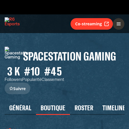
Co-streaming
SPACESTATION GAMING
3 K
#10
#45
Followers
Popularité
Classement
Suivre
GÉNÉRAL
BOUTIQUE
ROSTER
TIMELINE