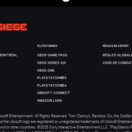
PLATEFORMES
RÈGLES R6 ESPORT
MONTRÉAL
XBOX GAME PASS
RÈGLES GLOBAL
XBOX SERIES X|S
CODE DE CONDUI
XBOX ONE
PLAYSTATION®5
PLAYSTATION®4
UBISOFT CONNECT
AMAZON LUNA
soft Entertainment. All Rights Reserved. Tom Clancy’s, Rainbow Six, the Soldier 
nd the Ubisoft logo are registered or unregistered trademarks of Ubisoft Enterta
and/or other countries. ©2026 Sony Interactive Entertainment LLC. "PlayStation 