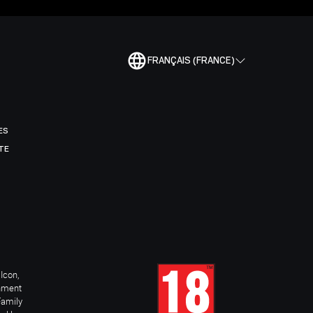
FRANÇAIS (FRANCE)
ES
TE
Icon,
inment
Family