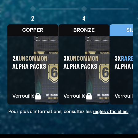
2
4
6
COPPER
BRONZE
SIL
2
X
UNCOMMON
3
X
UNCOMMON
3
X
RARE
ALPHA PACKS
ALPHA PACKS
ALPHA P
Verrouillé
Verrouillé
Verrouillé
Pour plus d'informations, consultez les
règles officielles.
.