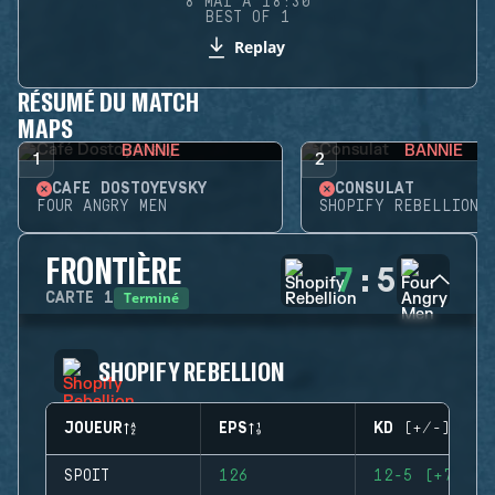
8 MAI À 18:30
BEST OF 1
Replay
RÉSUMÉ DU MATCH
MAPS
BANNIE
BANNIE
1
2
CAFÉ DOSTOYEVSKY
CONSULAT
FOUR ANGRY MEN
SHOPIFY REBELLION
FRONTIÈRE
7
:
5
Terminé
CARTE
1
SHOPIFY REBELLION
JOUEUR
EPS
KD (+/-)
SPOIT
126
12-5 (+7)