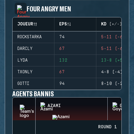
FOUR ANGRY MEN
JOUEUR
EPS
KD (+/-)
ROCKSTARKA
74
5-11 (-6)
DARCLY
67
5-11 (-6)
LYDA
132
13-8 (+5)
TXONLY
67
4-8 (-4)
GOTTI
94
8-10 (-2)
AGENTS BANNIS
AZAMI
GOYO
ROUND 1