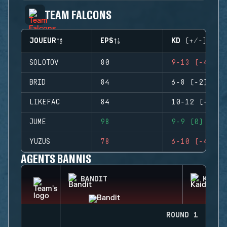
TEAM FALCONS
JOUEUR
EPS
KD (+/-)
SOLOTOV
80
9-13 (-4)
BRID
84
6-8 (-2)
LIKEFAC
84
10-12 (-2)
JUME
98
9-9 (0)
YUZUS
78
6-10 (-4)
AGENTS BANNIS
BANDIT
KAID
ROUND 1