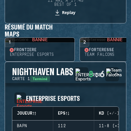
11 MAI À 17:45
BEST OF 1
Replay
RÉSUMÉ DU MATCH
MAPS
BANNIE
BANNIE
1
2
FRONTIÈRE
FORTERESSE
ENTERPRISE ESPORTS
TEAM FALCONS
NIGHTHAVEN LABS
8
:
6
Terminé
CARTE
1
ENTERPRISE ESPORTS
JOUEUR
EPS
KD (+/-)
BAPN
112
11-8 (+3)