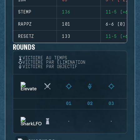
ION
85
5-7 (-2)
STEMP
136
11-5 (+6)
RAPPZ
101
6-6 (0)
RESETZ
133
11-5 (+6)
ROUNDS
VICTOIRE AU TEMPS
VICTOIRE PAR ÉLIMINATION
VICTOIRE PAR OBJECTIF
01
02
03
04