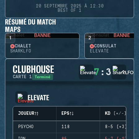
20 SEPTEMBRE 2025 À 12:30
BEST OF 1
RÉSUMÉ DU MATCH
MAPS
BANNIE
BANNIE
1
2
CHALET
CONSULAT
SHARKLFO
ELEVATE
CLUBHOUSE
7
:
3
Terminé
CARTE
1
ELEVATE
JOUEUR
EPS
KD (+/-)
PSYCHO
118
8-5 (+3)