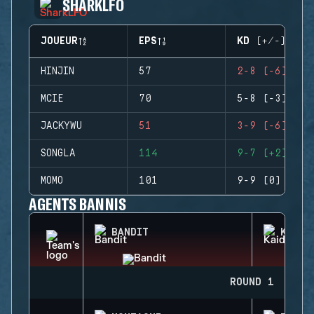
SHARKLFO
JOUEUR
EPS
KD (+/-)
HINJIN
57
2-8 (-6)
MCIE
70
5-8 (-3)
JACKYWU
51
3-9 (-6)
SONGLA
114
9-7 (+2)
MOMO
101
9-9 (0)
AGENTS BANNIS
BANDIT
KAID
ROUND 1