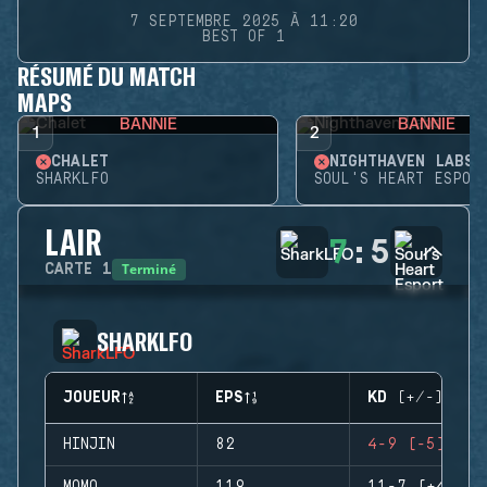
7 SEPTEMBRE 2025 À 11:20
BEST OF 1
RÉSUMÉ DU MATCH
MAPS
BANNIE
BANNIE
1
2
CHALET
NIGHTHAVEN LABS
SHARKLFO
SOUL'S HEART ESPOR
LAIR
7
:
5
Terminé
CARTE
1
SHARKLFO
JOUEUR
EPS
KD (+/-)
HINJIN
82
4-9 (-5)