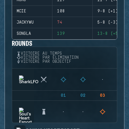
MOMO
119
11-7 (+4)
MCIE
108
9-8 (+1)
JACKYWU
74
5-8 (-3)
SONGLA
139
13-8 (+5)
ROUNDS
VICTOIRE AU TEMPS
VICTOIRE PAR ÉLIMINATION
VICTOIRE PAR OBJECTIF
01
02
03
04