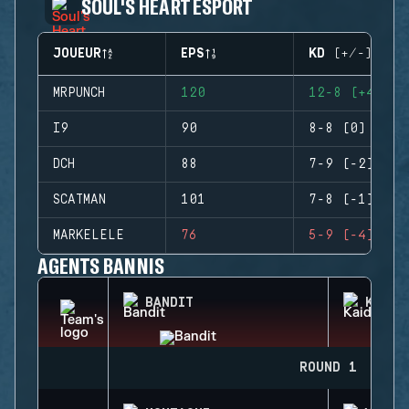
SOUL'S HEART ESPORT
JOUEUR
EPS
KD (+/-)
MRPUNCH
120
12-8 (+4)
I9
90
8-8 (0)
DCH
88
7-9 (-2)
SCATMAN
101
7-8 (-1)
MARKELELE
76
5-9 (-4)
AGENTS BANNIS
BANDIT
KAID
ROUND 1