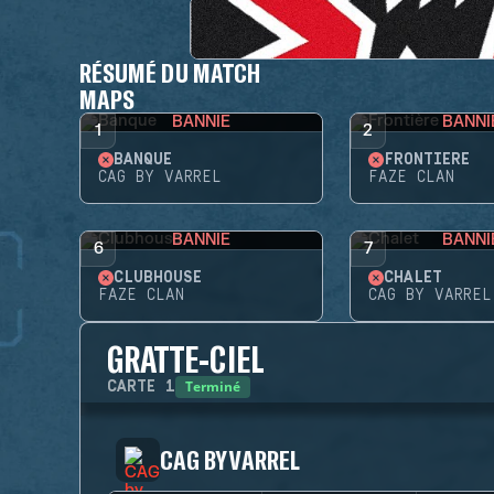
RÉSUMÉ DU MATCH
MAPS
BANNIE
BANNI
1
2
BANQUE
FRONTIÈRE
CAG BY VARREL
FAZE CLAN
BANNIE
BANNI
6
7
CLUBHOUSE
CHALET
FAZE CLAN
CAG BY VARREL
GRATTE-CIEL
Terminé
CARTE
1
CAG BY VARREL