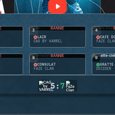
E
BANNIE
3
4
LAIR
CAFÉ D
CAG BY VARREL
FAZE CLA
E
BANNIE
8
9
CONSULAT
GRATTE
FAZE CLAN
DECIDER
5
:
7