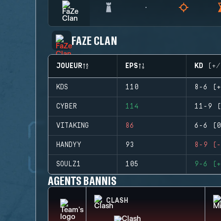
FAZE CLAN
JOUEUR
EPS
KD (+/
KDS
110
8-6 (+
CYBER
114
11-9 (
VITAKING
86
6-6 (0
HANDYY
93
8-9 (-
SOULZ1
105
9-6 (+
AGENTS BANNIS
CLASH