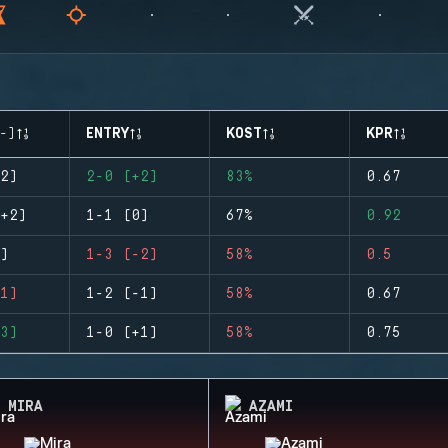
-)
ENTRY
KOST
KPR
2)
2-0 (+2)
83%
0.67
+2)
1-1 (0)
67%
0.92
)
1-3 (-2)
58%
0.5
1)
1-2 (-1)
58%
0.67
3)
1-0 (+1)
58%
0.75
MIRA
AZAMI