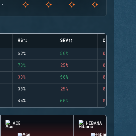
HS
SRV
CLUTCHES
62%
50%
0
73%
25%
0
33%
50%
0
38%
25%
0
44%
50%
0
ACE
HIBANA