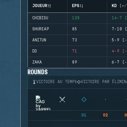
JOUEUR
EPS
KD (+/
CHIBISU
128
14-7 (
SHUREAP
85
7-10 (
ANITUN
73
5-9 (-
DD
71
4-9 (-
ZAKA
89
6-7 (-
ROUNDS
VICTOIRE AU TEMPS
VICTOIRE PAR ÉLIMIN
01
02
0