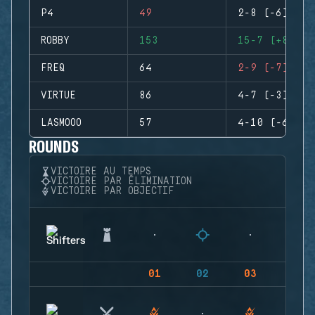
P4
49
2-8 (-6)
ROBBY
153
15-7 (+8)
FREQ
64
2-9 (-7)
VIRTUE
86
4-7 (-3)
LASMOOO
57
4-10 (-6)
ROUNDS
VICTOIRE AU TEMPS
VICTOIRE PAR ÉLIMINATION
VICTOIRE PAR OBJECTIF
01
02
03
04