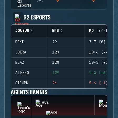
G2 ESPORTS
JOUEUR
EPS
KD (+/-)
DOKI
99
7-7 (0)
LOIRA
123
10-6 (+4)
BLAZ
128
10-5 (+5)
ALEM4O
129
9-3 (+6)
STOMPN
96
5-6 (-1)
AGENTS BANNIS
ACE
MONTA