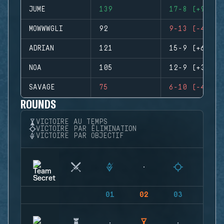
JUME
139
17-8 (+9)
MOWWWGLI
92
9-13 (-4)
ADRIAN
121
15-9 (+6)
NOA
105
12-9 (+3)
SAVAGE
75
6-10 (-4)
ROUNDS
VICTOIRE AU TEMPS
VICTOIRE PAR ÉLIMINATION
VICTOIRE PAR OBJECTIF
01
02
03
04