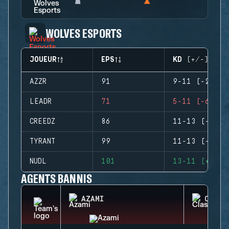
WOLVES ESPORTS
JOUEUR
EPS
KD (+/-)
AZZR
91
9-11 (-2)
LEADR
71
5-11 (-6)
CREEDZ
86
11-13 (-2)
TYRANT
99
11-13 (-2)
NUDL
101
13-11 (+2)
AGENTS BANNIS
AZAMI
CLASH