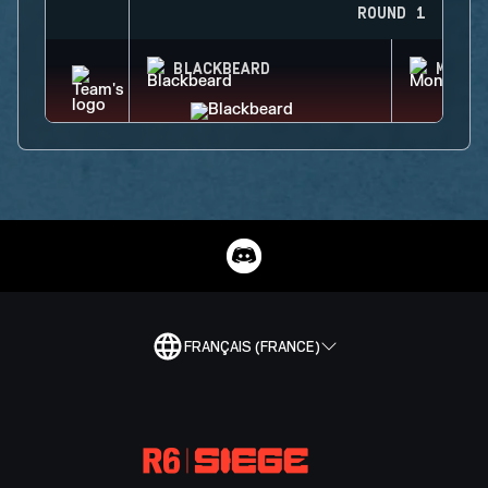
ROUND 1
BLACKBEARD
MONTA
FRANÇAIS (FRANCE)