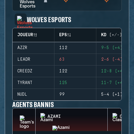
WOLVES ESPORTS
JOUEUR
EPS
KD (+/-)
AZZR
112
9-5 (+4)
LEADR
63
2-6 (-4)
CREEDZ
122
12-8 (+4)
TYRANT
125
11-7 (+4)
NUDL
99
5-4 (+1)
AGENTS BANNIS
AZAMI
CLASH