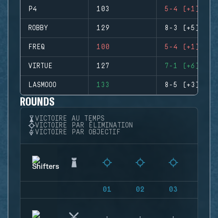
P4
103
5-4 (+1)
ROBBY
129
8-3 (+5)
FREQ
100
5-4 (+1)
VIRTUE
127
7-1 (+6)
LASMOOO
133
8-5 (+3)
ROUNDS
VICTOIRE AU TEMPS
VICTOIRE PAR ÉLIMINATION
VICTOIRE PAR OBJECTIF
01
02
03
04