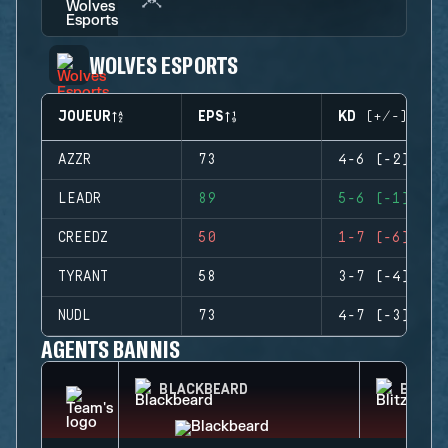
WOLVES ESPORTS
JOUEUR
EPS
KD (+/-)
AZZR
73
4-6 (-2)
LEADR
89
5-6 (-1)
CREEDZ
50
1-7 (-6)
TYRANT
58
3-7 (-4)
NUDL
73
4-7 (-3)
AGENTS BANNIS
BLACKBEARD
BLITZ