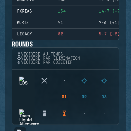
DARKEYS
136
11-6 (+5)
FXRIAS
154
14-7 (+7)
KURTZ
91
7-6 (+1)
LEGACY
82
5-7 (-2)
ROUNDS
VICTOIRE AU TEMPS
VICTOIRE PAR ÉLIMINATION
VICTOIRE PAR OBJECTIF
01
02
03
04