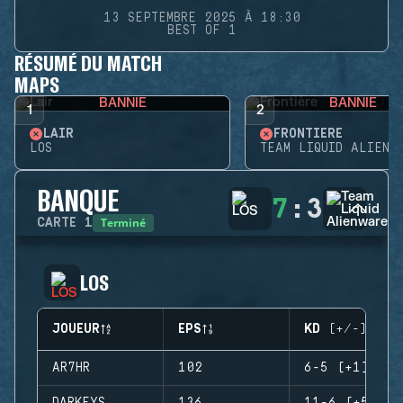
13 SEPTEMBRE 2025 À 18:30
BEST OF 1
RÉSUMÉ DU MATCH
MAPS
BANNIE
BANNIE
1
2
LAIR
FRONTIÈRE
LOS
TEAM LIQUID ALIENW
BANQUE
7
:
3
Terminé
CARTE
1
LOS
JOUEUR
EPS
KD (+/-)
AR7HR
102
6-5 (+1)