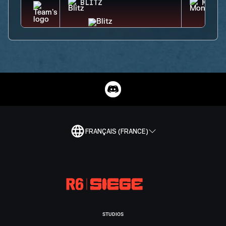
BLITZ
MONTA
FRANÇAIS (FRANCE)
STUDIOS