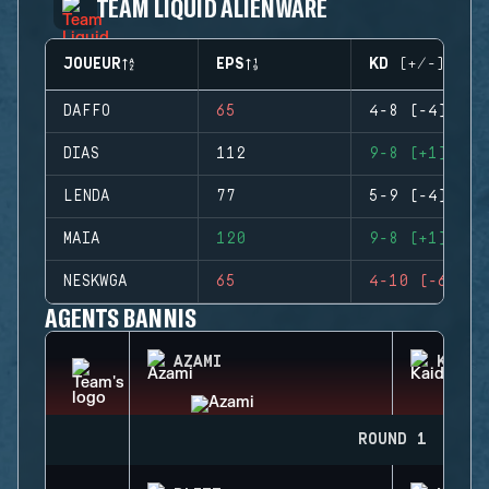
TEAM LIQUID ALIENWARE
JOUEUR
EPS
KD (+/-)
DAFFO
65
4-8 (-4)
DIAS
112
9-8 (+1)
LENDA
77
5-9 (-4)
MAIA
120
9-8 (+1)
NESKWGA
65
4-10 (-6)
AGENTS BANNIS
AZAMI
KAID
ROUND 1