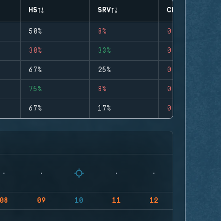
HS
SRV
CLUTCHES
50%
8%
0
30%
33%
0
67%
25%
0
75%
8%
0
67%
17%
0
08
09
10
11
12