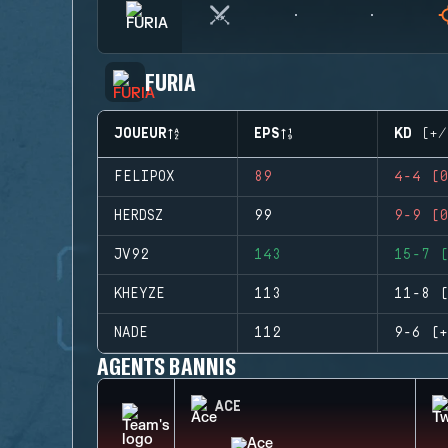
FURIA
JOUEUR
EPS
KD (+/
FELIPOX
89
4-4 (0
HERDSZ
99
9-9 (0
JV92
143
15-7 (
KHEYZE
113
11-8 (
NADE
112
9-6 (+
AGENTS BANNIS
ACE