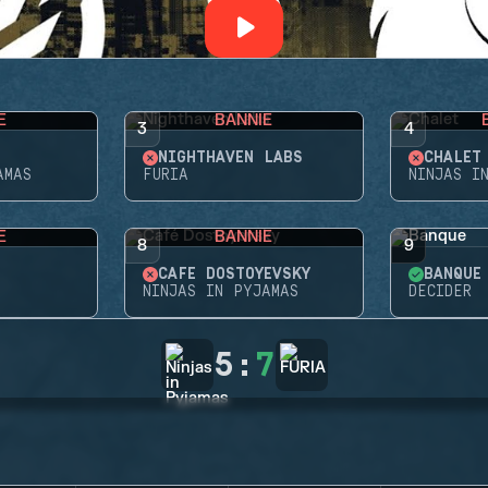
E
BANNIE
3
4
NIGHTHAVEN LABS
CHALET
AMAS
FURIA
NINJAS I
E
BANNIE
8
9
CAFÉ DOSTOYEVSKY
BANQUE
NINJAS IN PYJAMAS
DECIDER
5
:
7