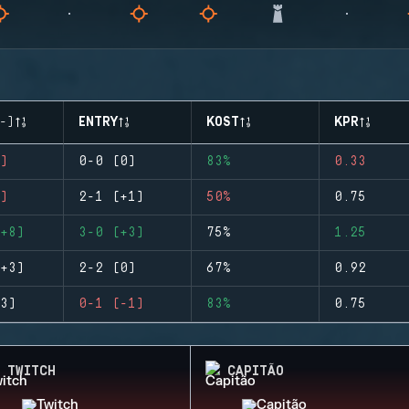
-)
ENTRY
KOST
KPR
)
0-0 (0)
83%
0.33
)
2-1 (+1)
50%
0.75
+8)
3-0 (+3)
75%
1.25
+3)
2-2 (0)
67%
0.92
3)
0-1 (-1)
83%
0.75
TWITCH
CAPITÃO