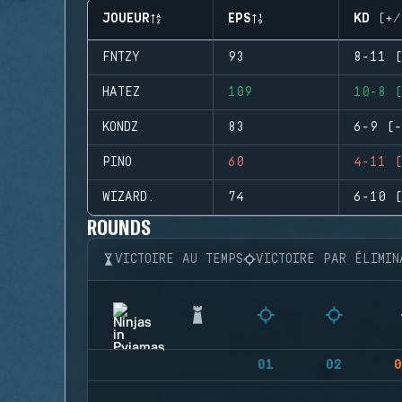
JOUEUR
EPS
KD (+/
FNTZY
93
8-11 (
HATEZ
109
10-8 (
KONDZ
83
6-9 (-
PINO
60
4-11 (
WIZARD.
74
6-10 (
ROUNDS
VICTOIRE AU TEMPS
VICTOIRE PAR ÉLIMIN
01
02
0