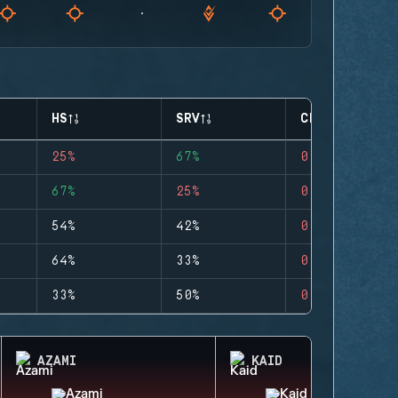
HS
SRV
CLUTCHES
25%
67%
0
67%
25%
0
54%
42%
0
64%
33%
0
33%
50%
0
AZAMI
KAID