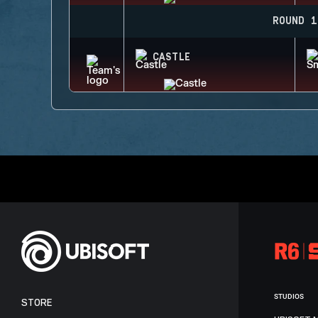
ROUND 1
CASTLE
STUDIOS
STORE