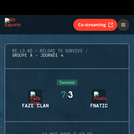
Co-streaming
RE:LO:AD
RELOAD TO SURVIVE
GROUPE A - JOURNÉE 4
Terminé
7
3
:
FAZE CLAN
FNATIC