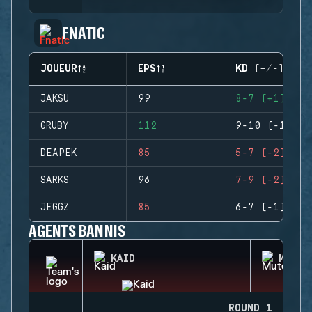
FNATIC
JOUEUR
EPS
KD (+/-)
JAKSU
99
8-7 (+1)
GRUBY
112
9-10 (-1)
DEAPEK
85
5-7 (-2)
SARKS
96
7-9 (-2)
JEGGZ
85
6-7 (-1)
AGENTS BANNIS
KAID
MUTE
ROUND 1