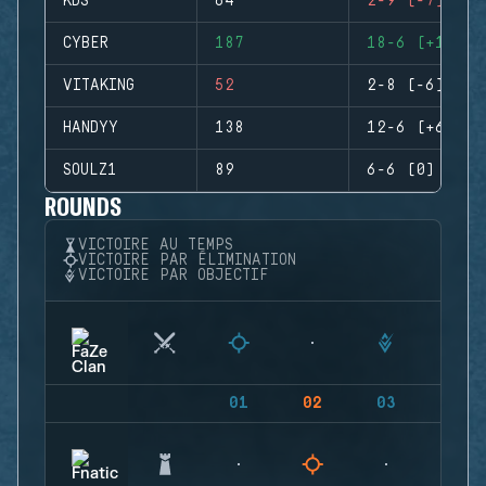
KDS
64
2-9 (-7)
CYBER
187
18-6 (+12)
VITAKING
52
2-8 (-6)
HANDYY
138
12-6 (+6)
SOULZ1
89
6-6 (0)
ROUNDS
VICTOIRE AU TEMPS
VICTOIRE PAR ÉLIMINATION
VICTOIRE PAR OBJECTIF
01
02
03
04