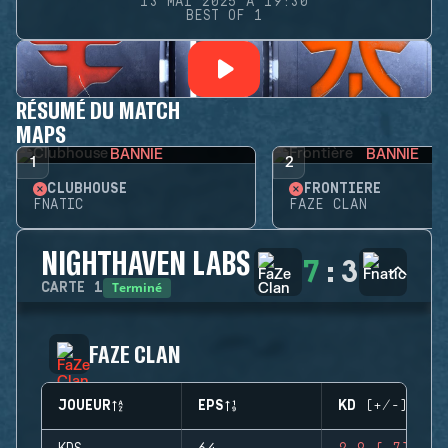
13 MAI 2025 À 19:30
BEST OF 1
RÉSUMÉ DU MATCH
MAPS
BANNIE
BANNIE
1
2
CLUBHOUSE
FRONTIÈRE
FNATIC
FAZE CLAN
NIGHTHAVEN LABS
7
:
3
Terminé
CARTE
1
FAZE CLAN
JOUEUR
EPS
KD (+/-)