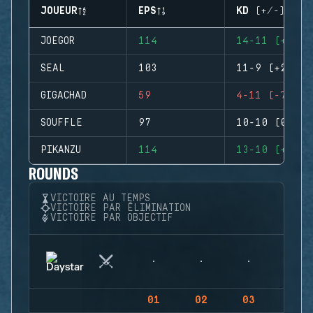
JOUEUR
EPS
KD (+/-)
JOEGOR
114
14-11 (+3)
SEAL
103
11-9 (+2)
GIGACHAD
59
4-11 (-7)
SOUFFLE
97
10-10 (0)
PIKANZU
114
13-10 (+3)
ROUNDS
VICTOIRE AU TEMPS
VICTOIRE PAR ÉLIMINATION
VICTOIRE PAR OBJECTIF
01
02
03
04