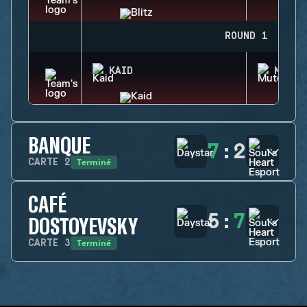
ROUND 1
KAID
MUTE
BANQUE
7
:
2
Terminé
CARTE
2
CAFÉ
5
:
7
DOSTOYEVSKY
Terminé
CARTE
3