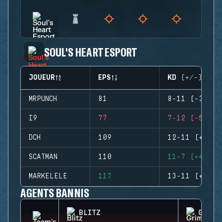
SOUL'S HEART ESPORT
JOUEUR
EPS
KD (+/-)
MRPUNCH
81
8-11 (-3)
I9
77
7-12 (-5)
DCH
109
12-11 (+1)
SCATMAN
110
11-7 (+4)
MARKELELE
117
13-11 (+2)
AGENTS BANNIS
BLITZ
GRIM