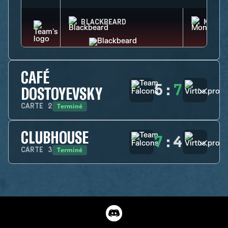
BLACKBEARD
MONTA
CAFÉ
5
:
7
DOSTOYEVSKY
Terminé
CARTE
2
CLUBHOUSE
7
:
4
Terminé
CARTE
3