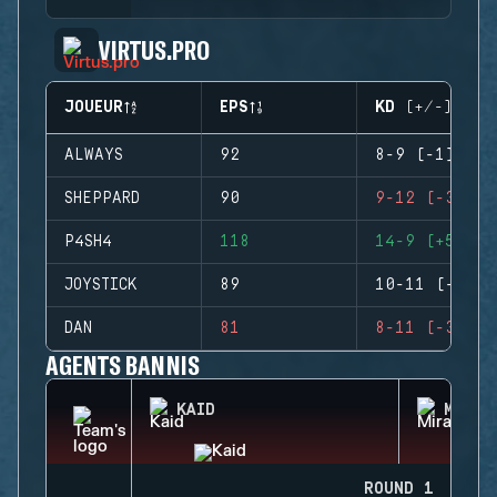
VIRTUS.PRO
JOUEUR
EPS
KD (+/-)
ALWAYS
92
8-9 (-1)
SHEPPARD
90
9-12 (-3)
P4SH4
118
14-9 (+5)
JOYSTICK
89
10-11 (-1)
DAN
81
8-11 (-3)
AGENTS BANNIS
KAID
MIRA
ROUND 1