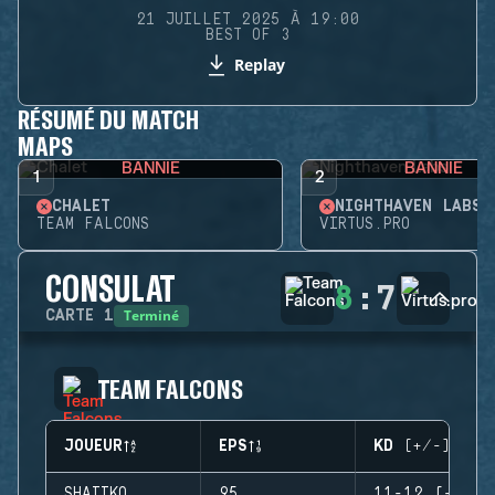
21 JUILLET 2025 À 19:00
BEST OF 3
Replay
RÉSUMÉ DU MATCH
MAPS
BANNIE
BANNIE
1
2
CHALET
NIGHTHAVEN LABS
TEAM FALCONS
VIRTUS.PRO
CONSULAT
8
:
7
Terminé
CARTE
1
TEAM FALCONS
JOUEUR
EPS
KD (+/-)
SHAIIKO
95
11-12 (-1)