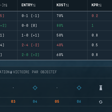
-)
ENTRY
KOST
KPR
5)
0-1 (-1)
70%
0.2
+2)
0-0 (0)
80%
1
1)
1-0 (+1)
50%
0.8
4)
2-4 (-2)
40%
0.5
)
2-0 (+2)
60%
0.8
ATION
VICTOIRE PAR OBJECTIF
03
04
05
06