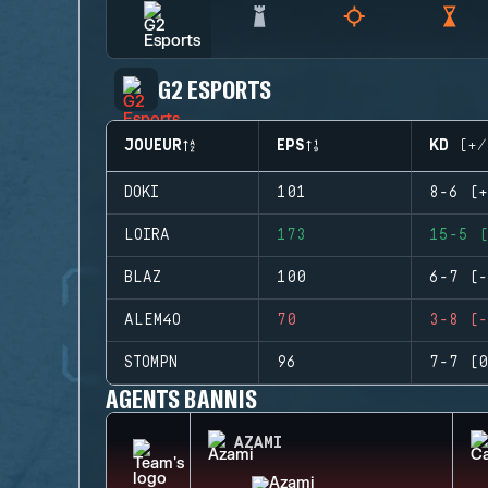
G2 ESPORTS
JOUEUR
EPS
KD (+/
DOKI
101
8-6 (+
LOIRA
173
15-5 (
BLAZ
100
6-7 (-
ALEM4O
70
3-8 (-
STOMPN
96
7-7 (0
AGENTS BANNIS
AZAMI