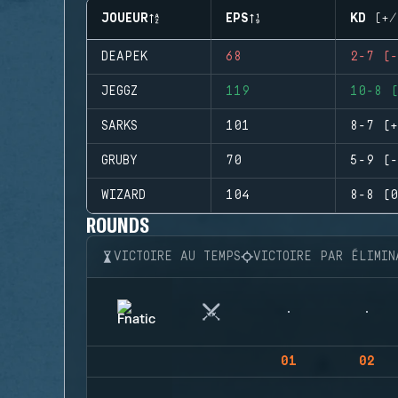
JOUEUR
EPS
KD (+/
DEAPEK
68
2-7 (-
JEGGZ
119
10-8 (
SARKS
101
8-7 (+
GRUBY
70
5-9 (-
WIZARD
104
8-8 (0
ROUNDS
VICTOIRE AU TEMPS
VICTOIRE PAR ÉLIMIN
01
02