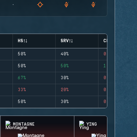
HS
SRV
CLUTCHES
50%
40%
0
50%
50%
1
67%
30%
0
33%
20%
0
50%
30%
0
MONTAGNE
YING