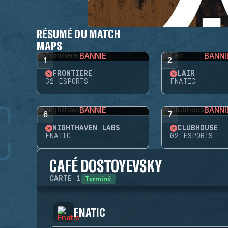
RÉSUMÉ DU MATCH
MAPS
BANNIE
BANNI
1
2
FRONTIÈRE
LAIR
G2 ESPORTS
FNATIC
BANNIE
BANNI
6
7
NIGHTHAVEN LABS
CLUBHOUSE
FNATIC
G2 ESPORTS
CAFÉ DOSTOYEVSKY
Terminé
CARTE
1
FNATIC