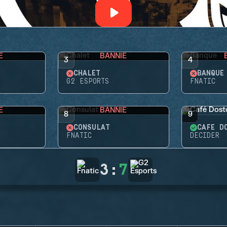
E
BANNIE
3
4
CHALET
BANQUE
G2 ESPORTS
FNATIC
E
BANNIE
8
9
CONSULAT
CAFÉ D
FNATIC
DECIDER
3
:
7