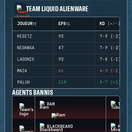
TEAM LIQUID ALIENWARE
JOUEUR
EPS
KD (+/-)
RESETZ
92
7-9 (-2)
NESKWGA
87
7-9 (-2)
LAGONIS
92
7-8 (-1)
MAIA
66
4-9 (-5)
PALUH
110
8-7 (+1)
AGENTS BANNIS
RAM
TUBAR
BLACKBEARD
MIRA