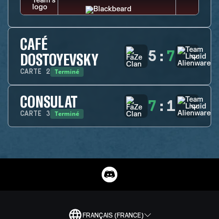
CAFÉ
5
:
7
DOSTOYEVSKY
Terminé
CARTE
2
CONSULAT
7
:
1
Terminé
CARTE
3
FRANÇAIS (FRANCE)