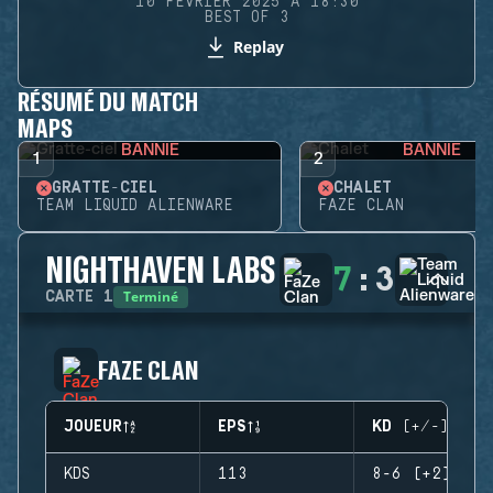
10 FÉVRIER 2025 À 18:30
BEST OF 3
Replay
RÉSUMÉ DU MATCH
MAPS
BANNIE
BANNIE
1
2
GRATTE-CIEL
CHALET
TEAM LIQUID ALIENWARE
FAZE CLAN
NIGHTHAVEN LABS
7
:
3
Terminé
CARTE
1
FAZE CLAN
JOUEUR
EPS
KD (+/-)
KDS
113
8-6 (+2)