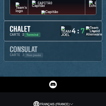
CAPITÃO
ECHO
CHALET
4
:
7
Terminé
CARTE
2
CONSULAT
Non jouée
CARTE
3
FRANÇAIS (FRANCE)