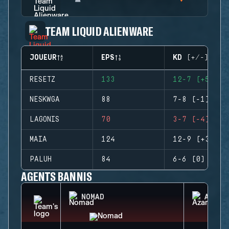
TEAM LIQUID ALIENWARE
JOUEUR
EPS
KD (+/-)
RESETZ
133
12-7 (+5)
NESKWGA
88
7-8 (-1)
LAGONIS
70
3-7 (-4)
MAIA
124
12-9 (+3)
PALUH
84
6-6 (0)
AGENTS BANNIS
NOMAD
AZAMI