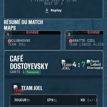
3 FÉVRIER 2025 À 15:00
BEST OF 3
Replay
RÉSUMÉ DU MATCH
MAPS
BANNIE
BANNIE
1
2
CLUBHOUSE
GRATTE-CIEL
TEAM JOEL
TEAM LIQUID ALIENW
CAFÉ
4
:
7
DOSTOYEVSKY
Terminé
CARTE
1
TEAM JOEL
JOUEUR
EPS
KD (+/-)