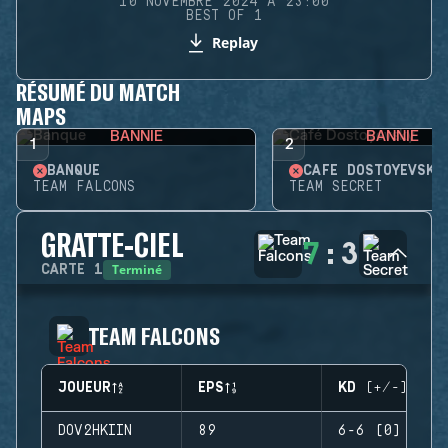
10 NOVEMBRE 2024 À 23:00
BEST OF 1
Replay
RÉSUMÉ DU MATCH
MAPS
BANNIE
BANNIE
1
2
BANQUE
CAFÉ DOSTOYEVSKY
TEAM FALCONS
TEAM SECRET
GRATTE-CIEL
7
:
3
Terminé
CARTE
1
TEAM FALCONS
JOUEUR
EPS
KD (+/-)
DOV2HKIIN
89
6-6 (0)