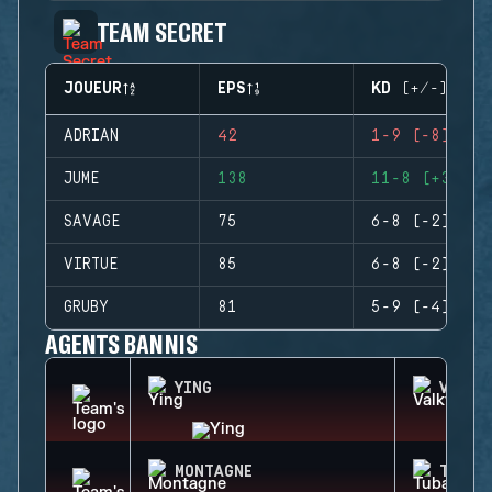
TEAM SECRET
JOUEUR
EPS
KD (+/-)
ADRIAN
42
1-9 (-8)
JUME
138
11-8 (+3)
SAVAGE
75
6-8 (-2)
VIRTUE
85
6-8 (-2)
GRUBY
81
5-9 (-4)
AGENTS BANNIS
YING
VALKY
MONTAGNE
TUBAR