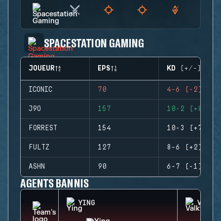
SPACESTATION GAMING
JOUEUR
EPS
KD (+/-)
ICONIC
70
4-6 (-2)
J9O
157
10-2 (+8)
FORREST
154
10-3 (+7)
FULTZ
127
8-6 (+2)
ASHN
90
6-7 (-1)
AGENTS BANNIS
YING
VALKY