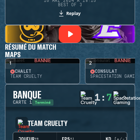
16 MAI 2024 À 18:15
BEST OF 3
Replay
RÉSUMÉ DU MATCH
MAPS
BANNIE
BANNIE
1
2
CHALET
CONSULAT
TEAM CRUELTY
SPACESTATION GAMING
BANQUE
1
:
7
Terminé
CARTE
1
TEAM CRUELTY
JOUEUR
EPS
KD (+/-)