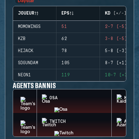
JOUEUR
EPS
KD (+/-)
MOMOWINGS
51
2-7 (-5)
KZB
62
3-8 (-5)
HIJACK
78
5-8 (-3)
SDGUNDAM
105
8-7 (+1)
NEON1
119
10-7 (+3)
AGENTS BANNIS
OSA
KAID
TWITCH
AZAMI