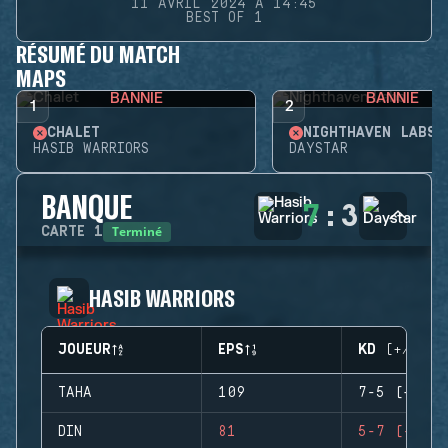
11 AVRIL 2024 À 14:45
BEST OF 1
RÉSUMÉ DU MATCH
MAPS
BANNIE
BANNIE
1
2
CHALET
NIGHTHAVEN LABS
HASIB WARRIORS
DAYSTAR
BANQUE
7
:
3
Terminé
CARTE
1
HASIB WARRIORS
JOUEUR
EPS
KD (+/-)
TAHA
109
7-5 (+2)
DIN
81
5-7 (-2)