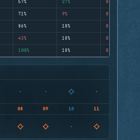
57%
27%
0
71%
9%
0
86%
18%
0
43%
18%
0
100%
18%
0
08
09
10
11