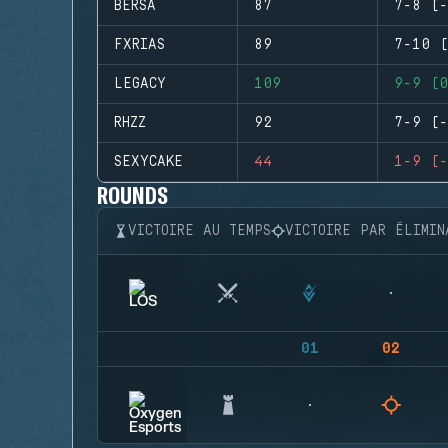
BERSA
87
7-8 (-
FXRIAS
89
7-10 (
LEGACY
109
9-9 (0
RHZZ
92
7-9 (-
SEXYCAKE
44
1-9 (-
ROUNDS
VICTOIRE AU TEMPS
VICTOIRE PAR ÉLIMIN
01
02