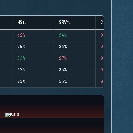
HS
SRV
CLUTCHES
62%
64%
0
75%
36%
0
86%
27%
0
67%
36%
0
75%
55%
0