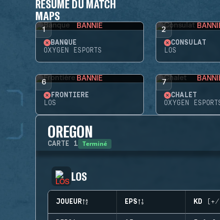
RÉSUMÉ DU MATCH
MAPS
BANNIE
BANNI
1
2
BANQUE
CONSULAT
OXYGEN ESPORTS
LOS
BANNIE
BANNI
6
7
FRONTIÈRE
CHALET
LOS
OXYGEN ESPORT
OREGON
Terminé
CARTE
1
LOS
JOUEUR
EPS
KD (+/