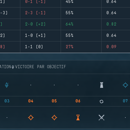
1)
0-1 (-1)
45%
0.64
-3)
2-3 (-1)
55%
0.64
)
2-0 (+2)
64%
0.82
2)
1-0 (+1)
55%
0.64
8)
1-1 (0)
27%
0.09
ATION
VICTOIRE PAR OBJECTIF
03
04
05
06
07