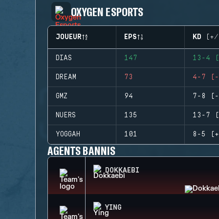
OXYGEN ESPORTS
JOUEUR
EPS
KD (+/
DIAS
147
13-4 (
DREAM
73
4-7 (-
GMZ
94
7-8 (-
NUERS
135
13-7 (
YOGGAH
101
8-5 (+
AGENTS BANNIS
DOKKAEBI
YING