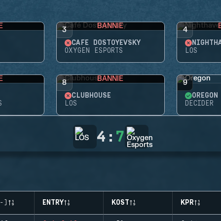
E
BANNIE
3
4
CAFÉ DOSTOYEVSKY
NIGHTH
OXYGEN ESPORTS
LOS
E
BANNIE
8
9
CLUBHOUSE
OREGON
S
LOS
DECIDER
4
:
7
-)
ENTRY
KOST
KPR