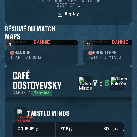
7 SEPTEMBRE 2023 À 16:00
BEST OF 1
Replay
RÉSUMÉ DU MATCH
MAPS
BANNIE
BANNIE
1
2
BANQUE
FRONTIÈRE
TEAM FALCONS
TWISTED MINDS
CAFÉ
7
:
8
DOSTOYEVSKY
Terminé
CARTE
1
TWISTED MINDS
JOUEUR
EPS
KD (+/-)