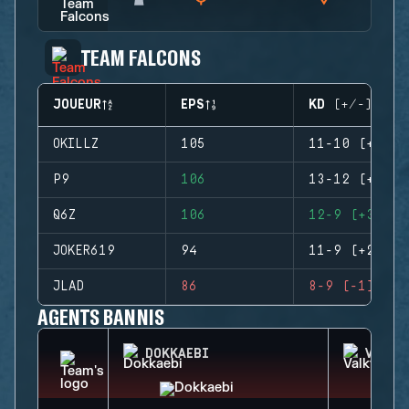
TEAM FALCONS
JOUEUR
EPS
KD (+/-)
OKILLZ
105
11-10 (+1)
P9
106
13-12 (+1)
Q6Z
106
12-9 (+3)
JOKER619
94
11-9 (+2)
JLAD
86
8-9 (-1)
AGENTS BANNIS
DOKKAEBI
VALKY