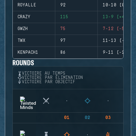
ROYALLE
92
10-10 (0)
CRAZY
115
13-9 (+4)
GWZH
75
7-12 (-5)
TWX
97
11-13 (-2)
KENPACH1
86
9-11 (-2)
ROUNDS
VICTOIRE AU TEMPS
VICTOIRE PAR ÉLIMINATION
VICTOIRE PAR OBJECTIF
01
02
03
04