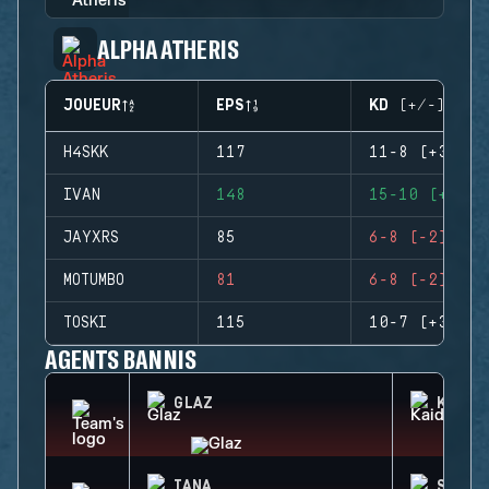
ALPHA ATHERIS
JOUEUR
EPS
KD (+/-)
H4SKK
117
11-8 (+3)
IVAN
148
15-10 (+5)
JAYXRS
85
6-8 (-2)
MOTUMBO
81
6-8 (-2)
TOSKI
115
10-7 (+3)
AGENTS BANNIS
GLAZ
KAID
IANA
SOLIS