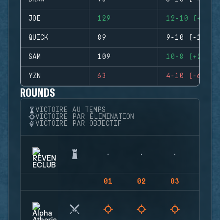
JOE
129
12-10 (+2)
QUICK
89
9-10 (-1)
SAM
109
10-8 (+2)
YZN
63
4-10 (-6)
ROUNDS
VICTOIRE AU TEMPS
VICTOIRE PAR ÉLIMINATION
VICTOIRE PAR OBJECTIF
01
02
03
04