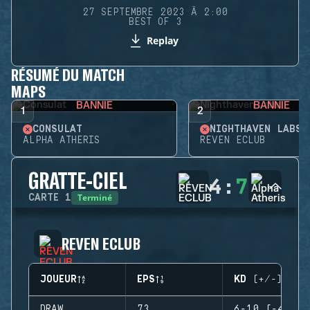
27 SEPTEMBRE 2023 À 2:00
BEST OF 3
Replay
RÉSUMÉ DU MATCH
MAPS
BANNIE
BANNIE
1
2
CONSULAT
NIGHTHAVEN LABS
ALPHA ATHERIS
REVEN ECLUB
GRATTE-CIEL
4
:
7
Terminé
CARTE
1
REVEN ECLUB
JOUEUR
EPS
KD (+/-)
DRAW
73
6-10 (-4)