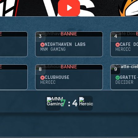
E
BANNIE
3
4
NIGHTHAVEN LABS
CAFÉ D
MNM GAMING
HEROIC
E
BANNIE
8
9
CLUBHOUSE
GRATTE
HEROIC
DECIDER
7
:
4