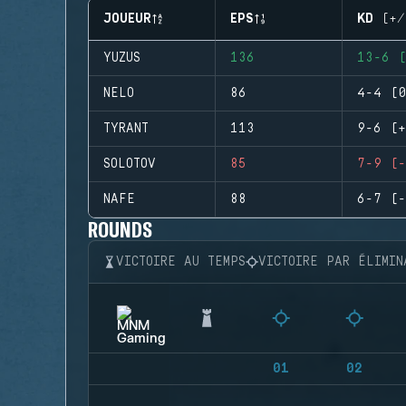
JOUEUR
EPS
KD (+/
YUZUS
136
13-6 (
NELO
86
4-4 (0
TYRANT
113
9-6 (+
SOLOTOV
85
7-9 (-
NAFE
88
6-7 (-
ROUNDS
VICTOIRE AU TEMPS
VICTOIRE PAR ÉLIMIN
01
02