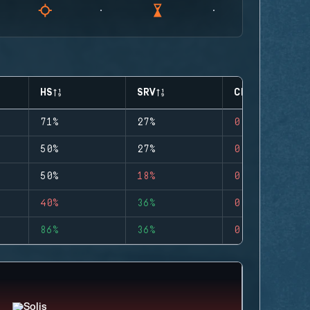
HS
SRV
CLUTCHES
71%
27%
0
50%
27%
0
50%
18%
0
40%
36%
0
86%
36%
0