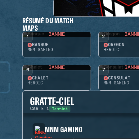
RÉSUMÉ DU MATCH
MAPS
BANNIE
BANNI
1
2
BANQUE
OREGON
MNM GAMING
HEROIC
BANNIE
BANNI
6
7
CHALET
CONSULAT
HEROIC
MNM GAMING
GRATTE-CIEL
Terminé
CARTE
1
MNM GAMING