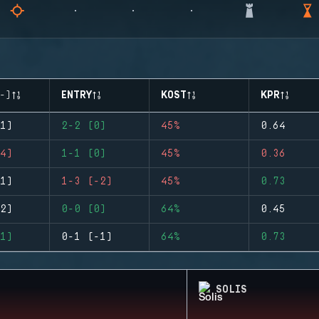
-)
ENTRY
KOST
KPR
1)
2-2 (0)
45%
0.64
4)
1-1 (0)
45%
0.36
1)
1-3 (-2)
45%
0.73
2)
0-0 (0)
64%
0.45
1)
0-1 (-1)
64%
0.73
SOLIS