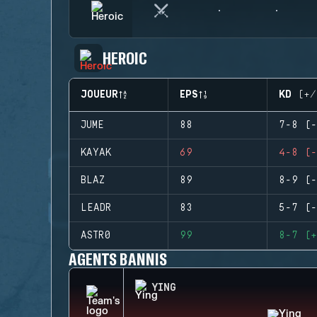
HEROIC
JOUEUR
EPS
KD (+/
JUME
88
7-8 (-
KAYAK
69
4-8 (-
BLAZ
89
8-9 (-
LEADR
83
5-7 (-
ASTR0
99
8-7 (+
AGENTS BANNIS
YING