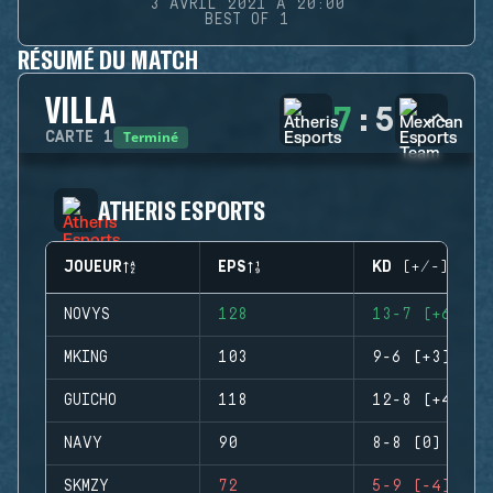
3 AVRIL 2021 À 20:00
BEST OF 1
RÉSUMÉ DU MATCH
VILLA
7
:
5
Terminé
CARTE
1
ATHERIS ESPORTS
JOUEUR
EPS
KD (+/-)
NOVYS
128
13-7 (+6)
MKING
103
9-6 (+3)
GUICHO
118
12-8 (+4)
NAVY
90
8-8 (0)
SKMZY
72
5-9 (-4)