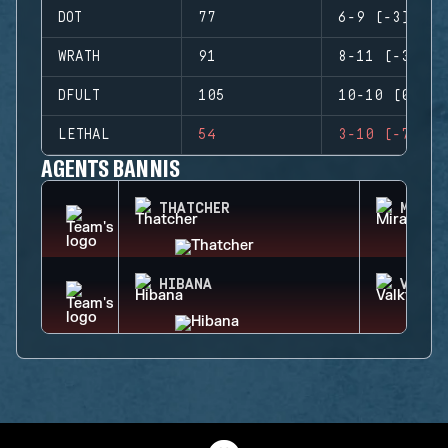
DOT
77
6-9 (-3)
WRATH
91
8-11 (-3)
DFULT
105
10-10 (0)
LETHAL
54
3-10 (-7)
AGENTS BANNIS
THATCHER
MIRA
HIBANA
VALKY