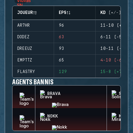
JOUEUR
EPS
KD (+/-)
AR7HR
96
11-10 (+1)
DODEZ
63
6-11 (-5)
DREEUZ
93
10-11 (-1)
EMPTTZ
65
4-10 (-6)
FLASTRY
129
15-8 (+7)
AGENTS BANNIS
BRAVA
SOLIS
NOKK
MIRA