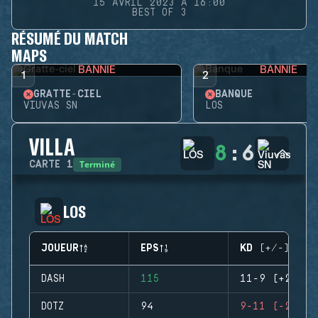
15 AVRIL 2023 À 16:00
BEST OF 3
RÉSUMÉ DU MATCH
MAPS
BANNIE
BANNIE
1
2
GRATTE-CIEL
BANQUE
VIUVAS SN
LOS
VILLA
8
:
6
Terminé
CARTE
1
LOS
JOUEUR
EPS
KD (+/-)
DASH
115
11-9 (+2)
DOTZ
94
9-11 (-2)