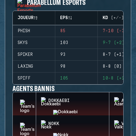
PARABELLUM ESPORTS
JOUEUR
EPS
KD (+/-)
PHISH
85
7-10 (-3)
SKYS
103
9-7 (+2)
SPIKER
93
8-7 (+1)
LAXING
98
8-8 (0)
SPIFF
105
10-8 (+2)
AGENTS BANNIS
DOKKAEBI
AZAMI
NOKK
VALKY