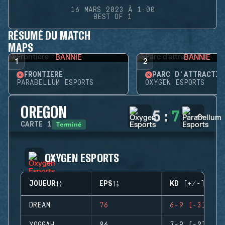
16 MARS 2023 À 1:00
BEST OF 1
RÉSUMÉ DU MATCH
MAPS
BANNIE
BANNIE
1
2
FRONTIÈRE
PARC D'ATTRACTIO
PARABELLUM ESPORTS
OXYGEN ESPORTS
OREGON
5
:
7
Terminé
CARTE
1
OXYGEN ESPORTS
JOUEUR
EPS
KD (+/-)
DREAM
76
6-9 (-3)