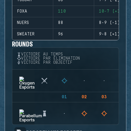
YOGGAH
86
7-9 (-2)
FOXA
110
10-7 (+3)
NUERS
88
8-9 (-1)
SWEATER
96
9-8 (+1)
ROUNDS
VICTOIRE AU TEMPS
VICTOIRE PAR ÉLIMINATION
VICTOIRE PAR OBJECTIF
01
02
03
04