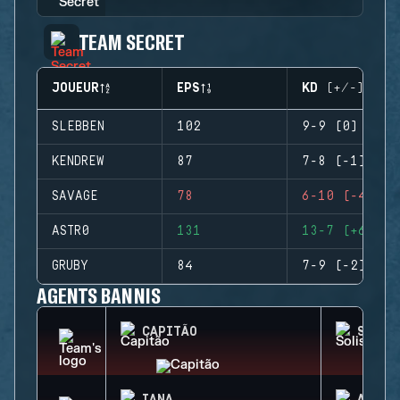
TEAM SECRET
JOUEUR
EPS
KD (+/-)
SLEBBEN
102
9-9 (0)
KENDREW
87
7-8 (-1)
SAVAGE
78
6-10 (-4)
ASTR0
131
13-7 (+6)
GRUBY
84
7-9 (-2)
AGENTS BANNIS
CAPITÃO
SOLIS