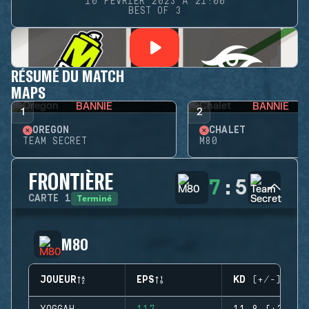
10 FÉVRIER 2023 À 21:00
BEST OF 3
RÉSUMÉ DU MATCH
MAPS
BANNIE
BANNIE
1
2
OREGON
CHALET
TEAM SECRET
M80
FRONTIÈRE
7
:
5
Terminé
CARTE
1
M80
JOUEUR
EPS
KD (+/-)