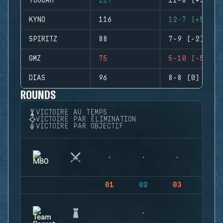
YOGGAH
117
11-8 (+3)
KYNO
116
12-7 (+5)
SPIRITZ
88
7-9 (-2)
GMZ
75
5-10 (-5)
DIAS
96
8-8 (0)
ROUNDS
VICTOIRE AU TEMPS
VICTOIRE PAR ÉLIMINATION
VICTOIRE PAR OBJECTIF
01
02
03
04