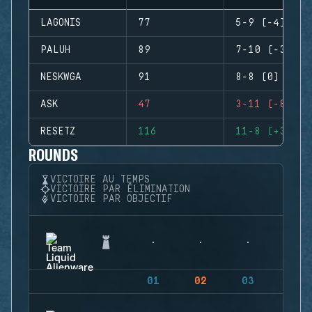
LAGONIS
77
5-9 (-4)
PALUH
89
7-10 (-3)
NESKWGA
91
8-8 (0)
ASK
47
3-11 (-8)
RESETZ
116
11-8 (+3)
ROUNDS
VICTOIRE AU TEMPS
VICTOIRE PAR ÉLIMINATION
VICTOIRE PAR OBJECTIF
01
02
03
04