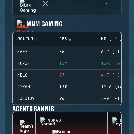
MNM GAMING
JOUEUR
EPS
KD (+/-)
NAFE
85
6-7 (-1)
YUZUS
157
16-5 (+11)
NELO
77
4-7 (-3)
TYRANT
130
12-6 (+6)
SOLOTOV
96
8-9 (-1)
AGENTS BANNIS
NOMAD
GOYO