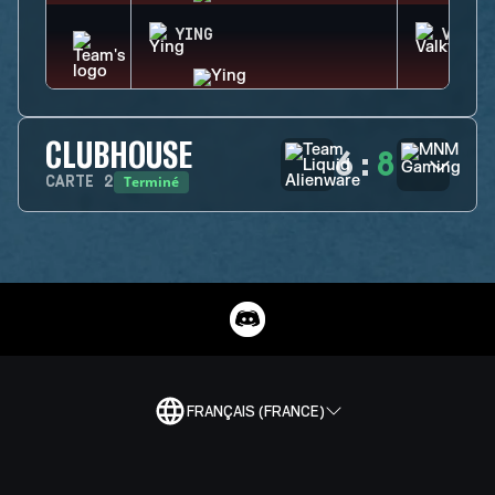
YING
VALKY
CLUBHOUSE
6
:
8
Terminé
CARTE
2
FRANÇAIS (FRANCE)