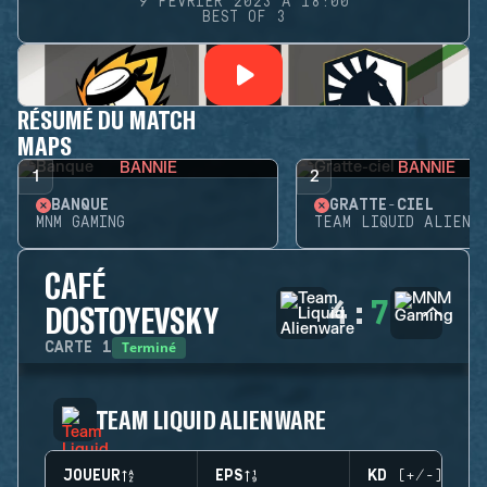
9 FÉVRIER 2023 À 18:00
BEST OF 3
RÉSUMÉ DU MATCH
MAPS
BANNIE
BANNIE
1
2
BANQUE
GRATTE-CIEL
MNM GAMING
TEAM LIQUID ALIENW
CAFÉ
4
:
7
DOSTOYEVSKY
Terminé
CARTE
1
TEAM LIQUID ALIENWARE
JOUEUR
EPS
KD (+/-)