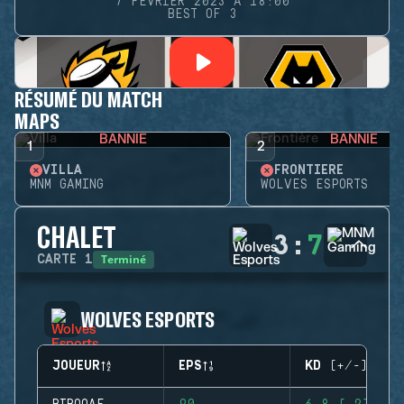
7 FÉVRIER 2023 À 18:00
BEST OF 3
RÉSUMÉ DU MATCH
MAPS
BANNIE
BANNIE
1
2
VILLA
FRONTIÈRE
MNM GAMING
WOLVES ESPORTS
CHALET
3
:
7
Terminé
CARTE
1
WOLVES ESPORTS
JOUEUR
EPS
KD (+/-)