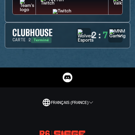
TWITCH
VALKY
CLUBHOUSE
2
:
7
Terminé
CARTE
2
FRANÇAIS (FRANCE)