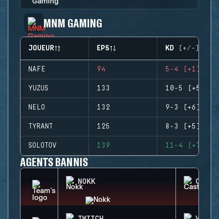
MNM GAMING
JOUEUR
EPS
KD (+/-)
NAFE
94
5-4 (+1)
YUZUS
133
10-5 (+5)
NELO
132
9-3 (+6)
TYRANT
125
8-3 (+5)
SOLOTOV
139
11-4 (+7)
AGENTS BANNIS
NOKK
CASTL