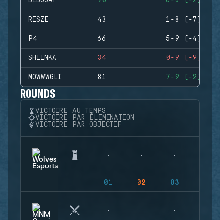
BIBOOAF
90
6-8 (-2)
RISZE
43
1-8 (-7)
P4
66
5-9 (-4)
SHIINKA
34
0-9 (-9)
MOWWWGLI
81
7-9 (-2)
ROUNDS
VICTOIRE AU TEMPS
VICTOIRE PAR ÉLIMINATION
VICTOIRE PAR OBJECTIF
01
02
03
04