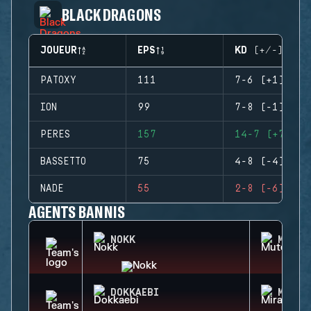
BLACK DRAGONS
JOUEUR
EPS
KD (+/-)
PATOXY
111
7-6 (+1)
ION
99
7-8 (-1)
PERES
157
14-7 (+7)
BASSETTO
75
4-8 (-4)
NADE
55
2-8 (-6)
AGENTS BANNIS
NOKK
MUTE
DOKKAEBI
MIRA