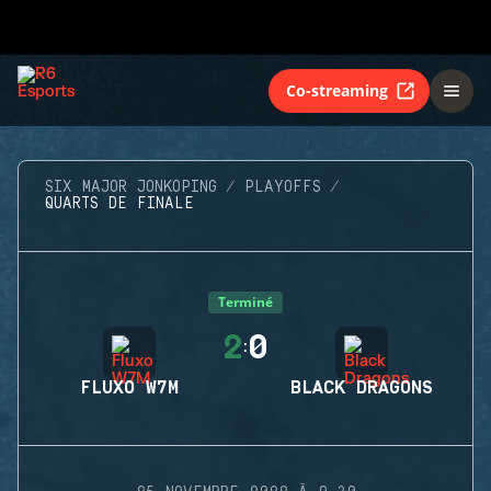
Co-streaming
SIX MAJOR JONKOPING
PLAYOFFS
QUARTS DE FINALE
Terminé
2
0
:
FLUXO W7M
BLACK DRAGONS