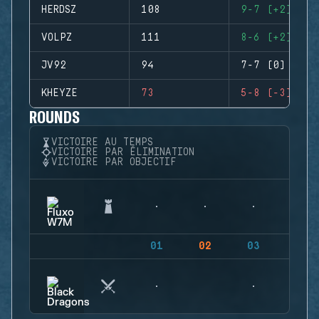
HERDSZ
108
9-7 (+2)
VOLPZ
111
8-6 (+2)
JV92
94
7-7 (0)
KHEYZE
73
5-8 (-3)
ROUNDS
VICTOIRE AU TEMPS
VICTOIRE PAR ÉLIMINATION
VICTOIRE PAR OBJECTIF
01
02
03
04