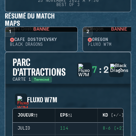
25 NOVEMBRE 2022 À 9:30
BEST OF 3
RÉSUMÉ DU MATCH
MAPS
BANNIE
BANNIE
1
2
CAFÉ DOSTOYEVSKY
OREGON
BLACK DRAGONS
FLUXO W7M
PARC
7
:
2
D'ATTRACTIONS
Terminé
CARTE
1
FLUXO W7M
JOUEUR
EPS
KD (+/-)
JULIO
114
8-6 (+2)