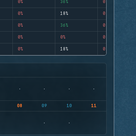
0%
36%
0
0%
18%
0
0%
36%
0
0%
0%
0
0%
18%
0
08
09
10
11