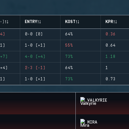
-)
ENTRY
KOST
KPR
4)
0-0 (0)
64%
0.36
1)
1-0 (+1)
55%
0.64
+7)
4-0 (+4)
73%
1.18
+4)
2-3 (-1)
64%
1
1)
1-0 (+1)
73%
0.73
VALKYRIE
MIRA