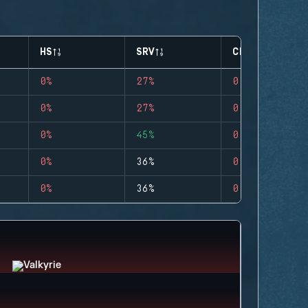
HS
SRV
CLUTCHES
0%
27%
0
0%
27%
0
0%
45%
0
0%
36%
0
0%
36%
0