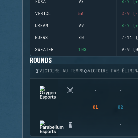
FOXA
98
8-7 (+
VERTCL
56
3-9 (-
DREAM
99
8-7 (+
NUERS
80
7-11 (
SWEATER
103
9-9 (0
ROUNDS
VICTOIRE AU TEMPS
VICTOIRE PAR ÉLIMIN
01
02