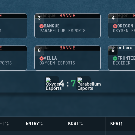
E
BANNIE
3
4
BANQUE
OREGON
S
PARABELLUM ESPORTS
OXYGEN E
E
BANNIE
8
9
VILLA
FRONTI
PORTS
OXYGEN ESPORTS
DECIDER
4
:
7
-)
ENTRY
KOST
KPR