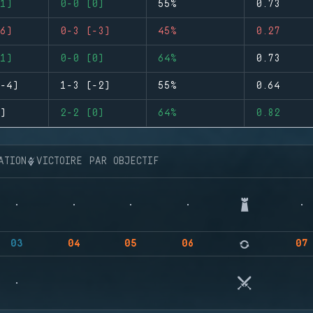
1)
0-0 (0)
55%
0.73
6)
0-3 (-3)
45%
0.27
1)
0-0 (0)
64%
0.73
-4)
1-3 (-2)
55%
0.64
)
2-2 (0)
64%
0.82
ATION
VICTOIRE PAR OBJECTIF
03
04
05
06
07