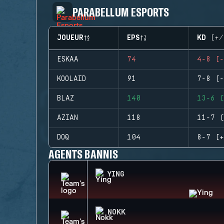
PARABELLUM ESPORTS
JOUEUR
EPS
KD (+/
ESKAA
74
4-8 (-
KOOLAID
91
7-8 (-
BLAZ
140
13-6 (
AZIAN
118
11-7 (
DOQ
104
8-7 (+
AGENTS BANNIS
YING
NOKK