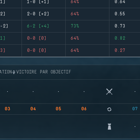
1)
1-0 (+1)
64%
0.64
2)
2-0 (+2)
64%
0.55
-2)
6-2 (+4)
73%
0.73
1)
0-0 (0)
64%
0.82
3)
0-0 (0)
64%
0.27
ATION
VICTOIRE PAR OBJECTIF
03
04
05
06
07