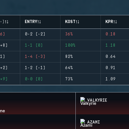
-)
ENTRY
KOST
KPR
6)
0-2 (-2)
36%
0.18
+8)
1-1 (0)
100%
1.18
1)
1-4 (-3)
82%
0.64
+2)
1-2 (-1)
64%
0.91
+9)
0-0 (0)
73%
1.09
VALKYRIE
AZAMI