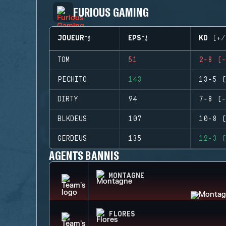
FURIOUS GAMING
JOUEUR
EPS
KD (+/
TOM
51
2-8 (-
PECHITO
143
13-5 (
DIRTY
94
7-8 (-
BLKDEUS
107
10-8 (
GERDEUS
135
12-3 (
AGENTS BANNIS
MONTAGNE
FLORES