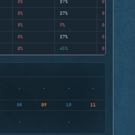
0%
27%
0
0%
27%
0
0%
9%
0
0%
27%
0
0%
45%
0
08
09
10
11