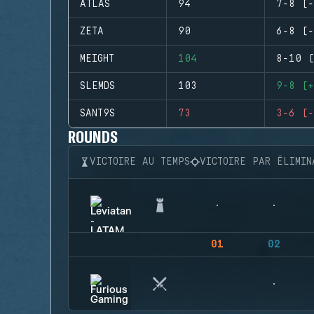
ATLAS
94
7-8 (-
ZETA
90
6-8 (-
MEIGHT
104
8-10 (
SLEMDS
103
9-8 (+
SANT9S
73
3-6 (-
ROUNDS
VICTOIRE AU TEMPS
VICTOIRE PAR ÉLIMIN
01
02