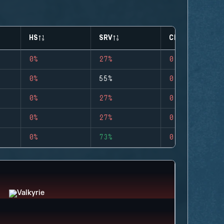
HS
SRV
CLUTCHES
0%
27%
0
0%
55%
0
0%
27%
0
0%
27%
0
0%
73%
0