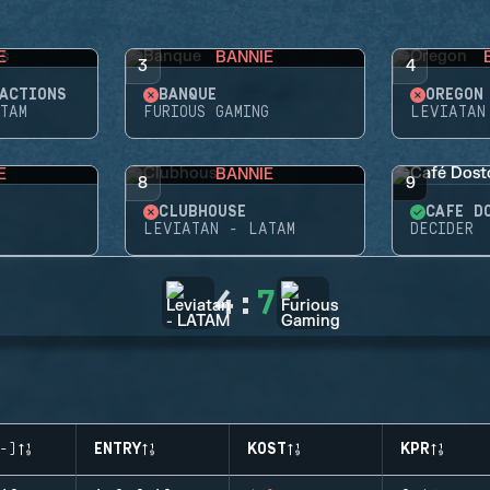
E
BANNIE
3
4
ACTIONS
BANQUE
OREGON
TAM
FURIOUS GAMING
LEVIATAN
E
BANNIE
8
9
CLUBHOUSE
CAFÉ D
G
LEVIATAN - LATAM
DECIDER
4
:
7
-)
ENTRY
KOST
KPR