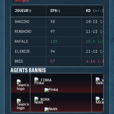
JOUEUR
EPS
KD (+/-)
SHAIIKO
92
10-12 (-2)
RENSHIRO
97
11-12 (-1)
RAFALE
129
15-8 (+7)
ELEMZJE
94
11-12 (-1)
BRID
57
4-14 (-10)
AGENTS BANNIS
FINKA
VALKY
NOKK
MIRA