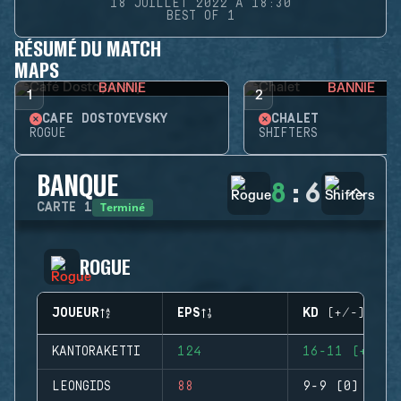
18 JUILLET 2022 À 18:30
BEST OF 1
RÉSUMÉ DU MATCH
MAPS
BANNIE
BANNIE
1
2
CAFÉ DOSTOYEVSKY
CHALET
ROGUE
SHIFTERS
BANQUE
8
:
6
Terminé
CARTE
1
ROGUE
JOUEUR
EPS
KD (+/-)
KANTORAKETTI
124
16-11 (+5)
LEONGIDS
88
9-9 (0)