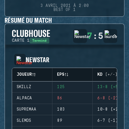
3 AVRIL 2021 À 2:00
BEST OF 1
RÉSUMÉ DU MATCH
CLUBHOUSE
7
:
5
Terminé
CARTE
1
NEWSTAR
JOUEUR
EPS
KD (+/-)
SKILLZ
125
13-8 (+5)
ALPACA
86
6-8 (-2)
SUPREMAA
103
10-8 (+2)
SLEMDS
89
6-7 (-1)