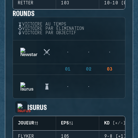
RETTER
103
10-10 (0)
ROUNDS
VICTOIRE AU TEMPS
VICTOIRE PAR ÉLIMINATION
VICTOIRE PAR OBJECTIF
01
02
03
04
ISURUS
JOUEUR
EPS
KD (+/-)
FLYKER
105
9-8 (+1)