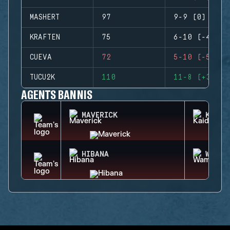
MASHERT
97
9-9 (0)
KRAFTEN
75
6-10 (-4)
CUEVA
72
5-10 (-5)
TUCU2K
110
11-8 (+3)
AGENTS BANNIS
MAVERICK
KAID
HIBANA
WAMAI