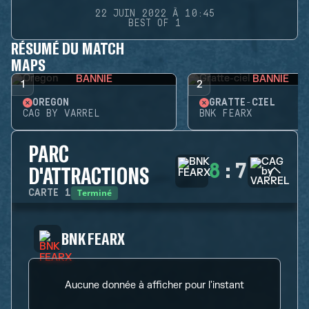
22 JUIN 2022 À 10:45
BEST OF 1
RÉSUMÉ DU MATCH
MAPS
BANNIE
BANNIE
1
2
OREGON
GRATTE-CIEL
CAG BY VARREL
BNK FEARX
PARC
8
:
7
D'ATTRACTIONS
Terminé
CARTE
1
BNK FEARX
Aucune donnée à afficher pour l'instant