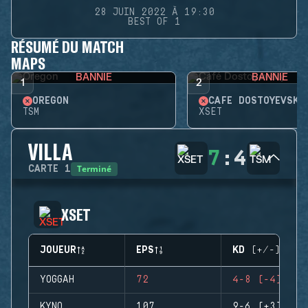
28 JUIN 2022 À 19:30
BEST OF 1
RÉSUMÉ DU MATCH
MAPS
BANNIE
BANNIE
1
2
OREGON
CAFÉ DOSTOYEVSKY
TSM
XSET
VILLA
7
:
4
Terminé
CARTE
1
XSET
JOUEUR
EPS
KD (+/-)
YOGGAH
72
4-8 (-4)
KYNO
107
9-6 (+3)