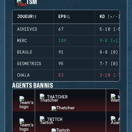
TSM
JOUEUR
EPS
KD (+/-)
ACHIEVED
67
5-10 (-5)
MERC
109
9-8 (+1)
BEAULO
91
8-8 (0)
GEOMETRICS
95
7-7 (0)
CHALA
53
3-10 (-7)
AGENTS BANNIS
THATCHER
WAMAI
TWITCH
AZAMI