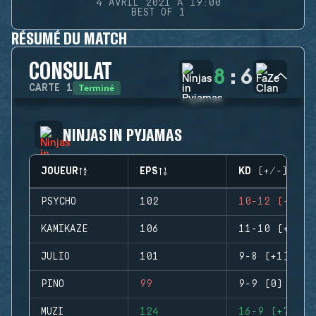
4 AVRIL 2021 À 19:00
BEST OF 1
RÉSUMÉ DU MATCH
CONSULAT
8
:
6
Terminé
CARTE
1
NINJAS IN PYJAMAS
JOUEUR
EPS
KD (+/-)
PSYCHO
102
10-12 (-2)
KAMIKAZE
106
11-10 (+1)
JULIO
101
9-8 (+1)
PINO
99
9-9 (0)
MUZI
124
16-9 (+7)