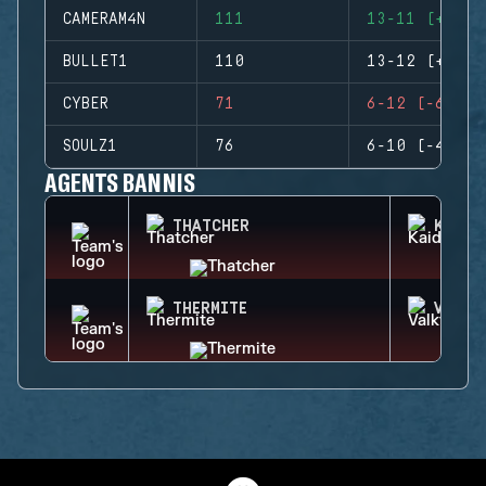
CAMERAM4N
111
13-11 (+2)
BULLET1
110
13-12 (+1)
CYBER
71
6-12 (-6)
SOULZ1
76
6-10 (-4)
AGENTS BANNIS
THATCHER
KAID
THERMITE
VALKY