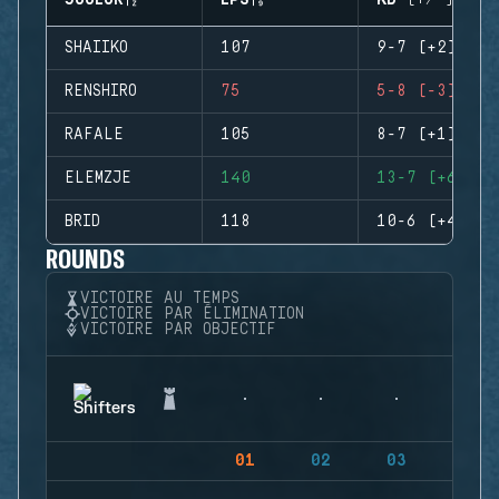
JOUEUR
EPS
KD (+/-)
SHAIIKO
107
9-7 (+2)
RENSHIRO
75
5-8 (-3)
RAFALE
105
8-7 (+1)
ELEMZJE
140
13-7 (+6)
BRID
118
10-6 (+4)
ROUNDS
VICTOIRE AU TEMPS
VICTOIRE PAR ÉLIMINATION
VICTOIRE PAR OBJECTIF
01
02
03
04