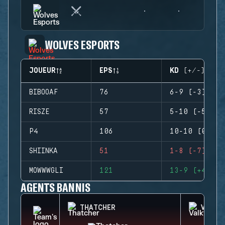
WOLVES ESPORTS
JOUEUR
EPS
KD (+/-)
BIBOOAF
76
6-9 (-3)
RISZE
57
5-10 (-5)
P4
106
10-10 (0)
SHIINKA
51
1-8 (-7)
MOWWWGLI
121
13-9 (+4)
AGENTS BANNIS
THATCHER
VALKY