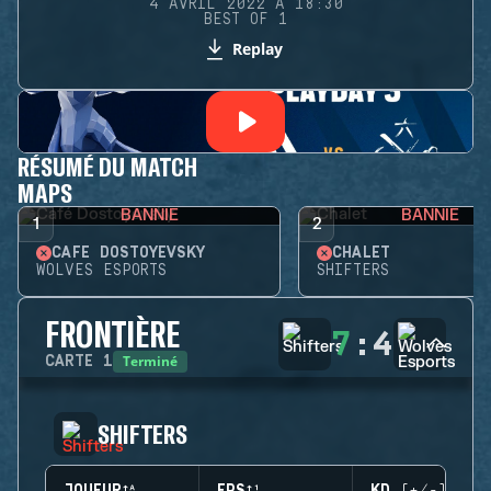
4 AVRIL 2022 À 18:30
BEST OF 1
Replay
RÉSUMÉ DU MATCH
MAPS
BANNIE
BANNIE
1
2
CAFÉ DOSTOYEVSKY
CHALET
WOLVES ESPORTS
SHIFTERS
FRONTIÈRE
7
:
4
Terminé
CARTE
1
SHIFTERS