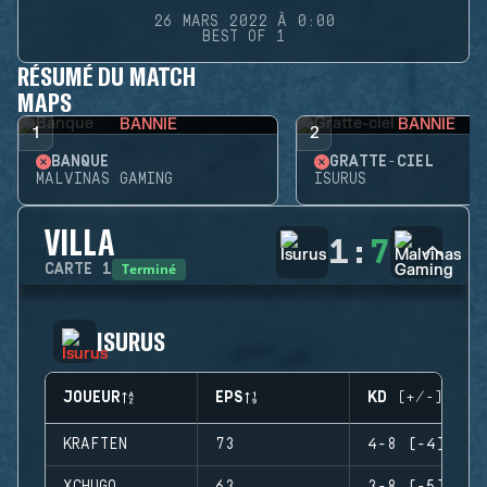
26 MARS 2022 À 0:00
BEST OF 1
RÉSUMÉ DU MATCH
MAPS
BANNIE
BANNIE
1
2
BANQUE
GRATTE-CIEL
MALVINAS GAMING
ISURUS
VILLA
1
:
7
Terminé
CARTE
1
ISURUS
JOUEUR
EPS
KD (+/-)
KRAFTEN
73
4-8 (-4)