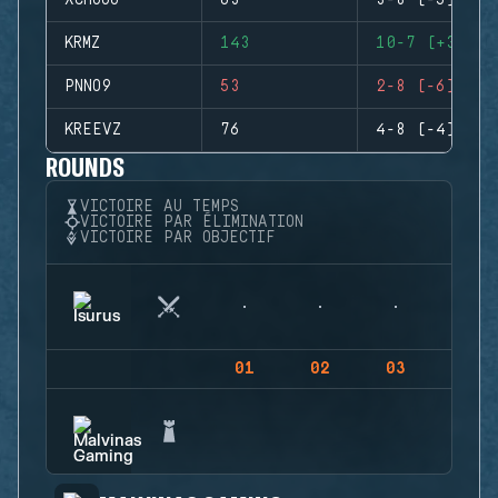
XCHUGO
63
3-8 (-5)
KRMZ
143
10-7 (+3)
PNNO9
53
2-8 (-6)
KREEVZ
76
4-8 (-4)
ROUNDS
VICTOIRE AU TEMPS
VICTOIRE PAR ÉLIMINATION
VICTOIRE PAR OBJECTIF
01
02
03
04