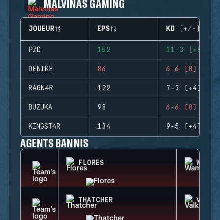
MALVINAS GAMING
JOUEUR
EPS
KD (+/-)
PZD
152
11-3 (+8)
DENIKE
86
6-6 (0)
RAGN4R
122
7-3 (+4)
BUZUKA
98
6-6 (0)
KINGST4R
134
9-5 (+4)
AGENTS BANNIS
FLORES
WAMAI
THATCHER
VALKY