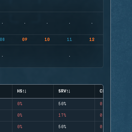
08
09
10
11
12
HS
SRV
CLUTCHES
0%
50%
0
0%
17%
0
0%
50%
0