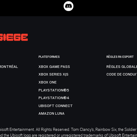
PLATEFORMES
RÈGLES R6 ESPORT
MONTRÉAL
XBOX GAME PASS
RÈGLES GLOBAL
XBOX SERIES X|S
CODE DE CONDUI
XBOX ONE
PLAYSTATION®5
PLAYSTATION®4
UBISOFT CONNECT
AMAZON LUNA
soft Entertainment. All Rights Reserved. Tom Clancy’s, Rainbow Six, the Soldier 
nd the Ubisoft logo are registered or unregistered trademarks of Ubisoft Enterta