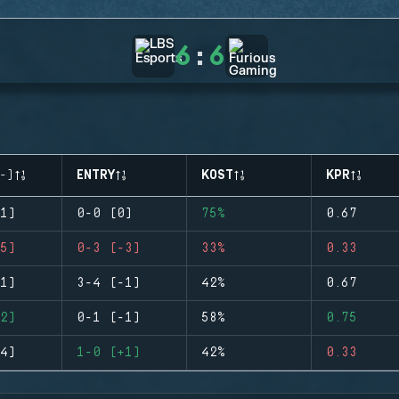
6
:
6
-)
ENTRY
KOST
KPR
1)
0-0 (0)
75%
0.67
5)
0-3 (-3)
33%
0.33
1)
3-4 (-1)
42%
0.67
2)
0-1 (-1)
58%
0.75
4)
1-0 (+1)
42%
0.33