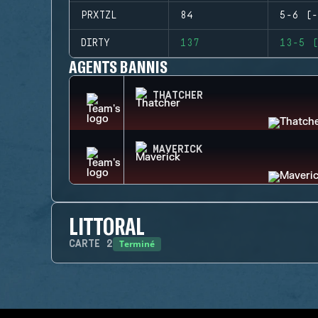
PRXTZL
84
5-6 (-
DIRTY
137
13-5 (
AGENTS BANNIS
THATCHER
MAVERICK
LITTORAL
Terminé
CARTE
2