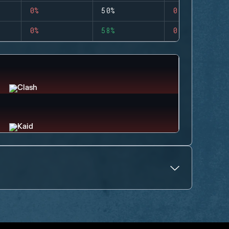
0%
50%
0
0%
58%
0