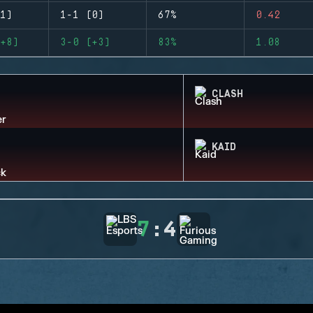
1)
1-1 (0)
67%
0.42
+8)
3-0 (+3)
83%
1.08
CLASH
KAID
7
:
4