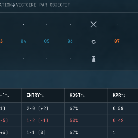
ATION
VICTOIRE PAR OBJECTIF
3
04
05
06
07
-)
ENTRY
KOST
KPR
1)
2-0 (+2)
67%
0.58
-5)
1-2 (-1)
50%
0.42
+6)
1-1 (0)
67%
1