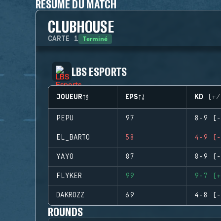
RÉSUMÉ DU MATCH
CLUBHOUSE
Terminé
CARTE
1
LBS ESPORTS
JOUEUR
EPS
KD (+/
PEPU
97
8-9 (-
EL_BARTO
58
4-9 (-
YAYO
87
8-9 (-
FLYKER
99
9-7 (+
DAKROZZ
69
4-8 (-
ROUNDS