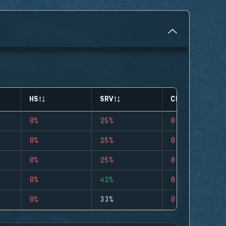
HS
SRV
CLUTCHES
0%
25%
0
0%
25%
0
0%
25%
0
0%
42%
0
0%
33%
0