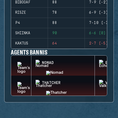
BIBOOAF
88
7-9 (-2)
RISZE
78
6-9 (-3)
P4
88
7-10 (-3)
SHIINKA
90
6-6 (0)
KAKTUS
64
2-7 (-5)
AGENTS BANNIS
NOMAD
ECHO
THATCHER
VALKY