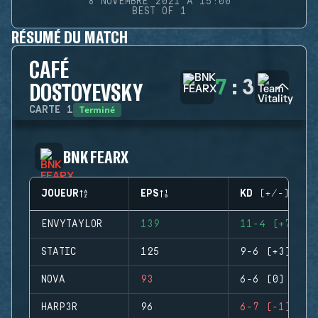
8 NOVEMBRE 2021 À 15:00
BEST OF 1
RÉSUMÉ DU MATCH
CAFÉ
7
:
3
DOSTOYEVSKY
Terminé
CARTE
1
BNK FEARX
JOUEUR
EPS
KD (+/-)
ENVYTAYLOR
139
11-4 (+7)
STATIC
125
9-6 (+3)
NOVA
93
6-6 (0)
HARP3R
96
6-7 (-1)