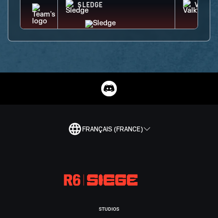
SLEDGE
VALKY
FRANÇAIS (FRANCE)
STUDIOS