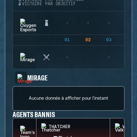
VICTOIRE PAR OBJECTIF
01
02
03
04
MIRAGE
Aucune donnée à afficher pour l'instant
AGENTS BANNIS
THATCHER
VALKY